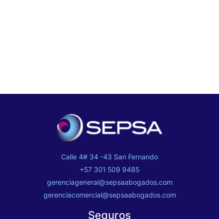
Calle 4# 34 -43 San Fernando
+57 301 509 9485
gerenciageneral@sepsaabogados.com
gerenciacomercial@sepsaabogados.com
Seguros