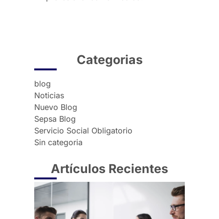
Categorias
blog
Noticias
Nuevo Blog
Sepsa Blog
Servicio Social Obligatorio
Sin categoria
Artículos Recientes
Error
que
puede
costar