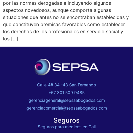
por las normas derogadas e incluyendo algunos
aspectos novedosos, aunque comporta algunas
situaciones que antes no se encontraban establecidas y
que constituyen premisas favorables como establecer
los derechos de los profesionales en servicio social y
los […]
Calle 4# 34 -43 San Fernando
+57 301 509 9485
gerenciageneral@sepsaabogados.com
gerenciacomercial@sepsaabogados.com
Seguros
Seguros para médicos en Cali