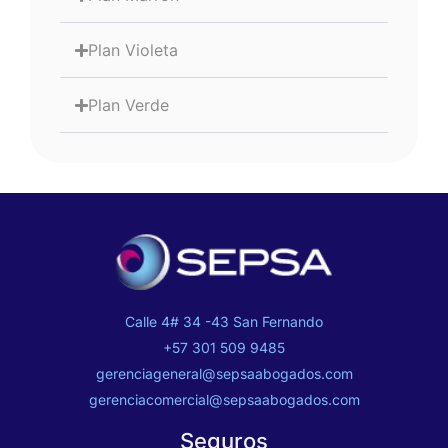
Plan Violeta
Plan Verde
Calle 4# 34 -43 San Fernando
+57 301 509 9485
gerenciageneral@sepsaabogados.com
gerenciacomercial@sepsaabogados.com
Seguros